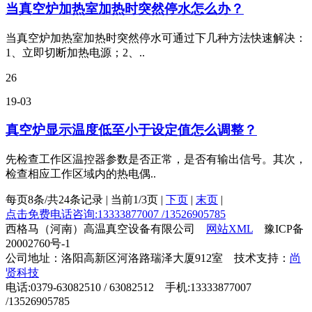
当真空炉加热室加热时突然停水怎么办？
当真空炉加热室加热时突然停水可通过下几种方法快速解决：
1、立即切断加热电源；2、..
26
19-03
真空炉显示温度低至小于设定值怎么调整？
先检查工作区温控器参数是否正常，是否有输出信号。其次，
检查相应工作区域内的热电偶..
每页8条/共24条记录 | 当前1/3页 |
下页
|
末页
|
点击免费电话咨询:13333877007 /13526905785
西格马（河南）高温真空设备有限公司
网站XML
豫ICP备
20002760号-1
公司地址：洛阳高新区河洛路瑞泽大厦912室 技术支持：
尚
贤科技
电话:0379-63082510 / 63082512 手机:13333877007
/13526905785