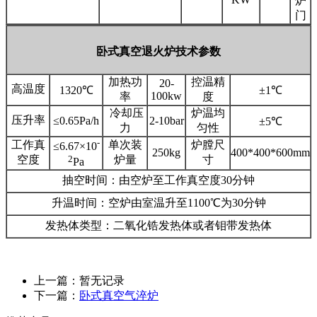
炉
门
卧式真空退火炉技术参数
加热功
控温精
20-
高温度
1320℃
±1℃
100kw
率
度
冷却压
炉温均
压升率
≤0.65Pa/h
2-10bar
±5℃
力
匀性
-
工作真
单次装
炉膛尺
≤6.67×10
250kg
400*400*600mm
2
空度
炉量
寸
Pa
抽空时间：由空炉至工作真空度30分钟
升温时间：空炉由室温升至1100℃为30分钟
发热体类型：二氧化锆发热体或者钼带发热体
上一篇：暂无记录
下一篇：
卧式真空气淬炉