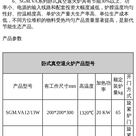
6、SGM.VA系列
卧式真空退火炉
具有节能30%以上、功
率小、电源的输入线路和配套投资大幅度减低，炉膛温度均匀
性好、控温精度高、单炉次产量大生产率高、单位生产成本
低，不同方位堆积的物料受热均匀产品质量显著提高，是新代
节能生态产品。
产品参数
卧式真空退火炉产品型号
开
额定
加热功
门
产品型号
有工作尺寸mm
高温度
装炉
率
方
量kg
式
旋
紧
SGM.VA12/13W
200*200*300
20 KW
65
1320℃
炉
门
旋
紧