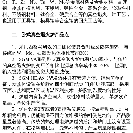
Cr、Ti、Zr、Nb、Ta、W、Mo等金属材料及合金材料、高速
钢、冷热作模具钢、不锈钢、弹性合金、高温合金、软磁性材
料、不锈钢材料、钛合金、硬质合金等的真空退火、时工艺，
也适用于工具钢、模具钢等合金钢的回火工艺等。
二、卧式真空退火炉产品点
1、采用西格马研发的二硼化锆复合陶瓷发热体加热，与
传统的W、Mo、石墨发热体相比节能30%。
2、SGM.VA系列
卧式真空退火炉
电源总功率小，与传统
的真空退火炉的变压器相比电源总功率减小30- 40%，电源的
输入线路和配套投资大幅度减低。
3、SGM.HE系列J型发热体具有安装方便、结构简单的
征，发热体设置在炉膛的四个侧面(含炉门)和炉膛底部，采用
五面加热和两温区或者温区利技术，炉膛的温度均匀性好
4、炉膛内有装炉空间大，次性物料装炉量大，单炉次产
量高，单位生产率高。
5、炉内设置2支或者3支控温传感器，控温精度高，炉内
堆积物料后，仍能确保不同方位堆积的物料受热均匀，产品质
量显著提高。传统的热处理电炉炉膛的后部和炉门上没有设置
加热元件，在物料堆积后，受热不均匀，产品质量致性很差。