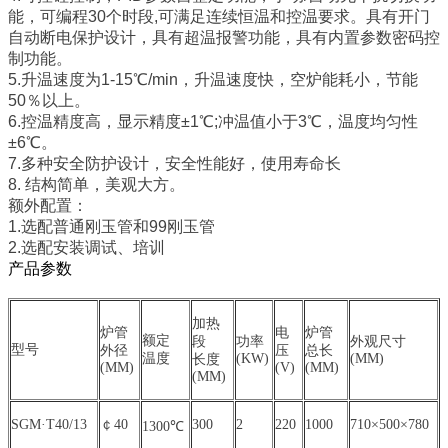
能，可编程30个时段,可满足连续恒温和控温要求。具有开门
自动断电保护设计，具有超温报警功能，具有内置参数密码控
制功能。
5.升温速度为1-15℃/min，升温速度快，空炉能耗小，节能
50％以上。
6.控温精度高，显示精度±1℃;冲温值小于3℃，温度均匀性
±6℃。
7.多种安全防护设计，安全性能好，使用寿命长
8. 结构简单，美观大方。
额外配置：
1.选配普通刚玉管和99刚玉管
2.选配安装调试、培训
产品参数
加热
炉管
电
炉管
额定
段
功率
外观尺寸
型号
外径
压
总长
温度
(KW)
(MM)
长度
(MM)
(V)
(MM)
(MM)
SGM·T40/13
￠40
300
2
220
1000
710×500×780
1300℃