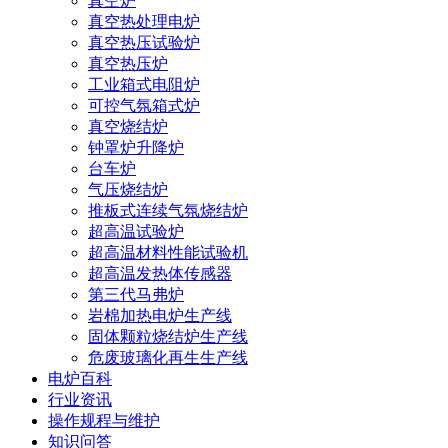
真空炉
真空热处理电炉
真空热压试验炉
真空热压炉
工业箱式电阻炉
可控气氛箱式炉
真空烧结炉
钟罩炉升降炉
台车炉
气压烧结炉
推板式连续气氛烧结炉
超高温试验炉
超高温材料性能试验机
超高温发热体传感器
第三代马弗炉
岩棉加热电炉生产线
固体颗粒烧结炉生产线
危废玻璃化再生生产线
电炉百科
行业资讯
操作规程与维护
知识问答