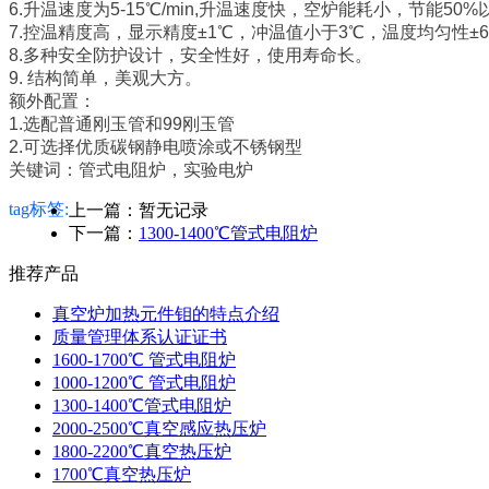
6.升温速度为5-15℃/min,升温速度快，空炉能耗小，节能50%
7.控温精度高，显示精度±1℃，冲温值小于3℃，温度均匀性±
8.多种安全防护设计，安全性好，使用寿命长。
9. 结构简单，美观大方。
额外配置：
1.选配普通刚玉管和99刚玉管
2.可选择优质碳钢静电喷涂或不锈钢型
关键词：管式电阻炉，实验电炉
tag标签:
上一篇：暂无记录
下一篇：
1300-1400℃管式电阻炉
推荐产品
真空炉加热元件钼的特点介绍
质量管理体系认证证书
1600-1700℃ 管式电阻炉
1000-1200℃ 管式电阻炉
1300-1400℃管式电阻炉
2000-2500℃真空感应热压炉
1800-2200℃真空热压炉
1700℃真空热压炉