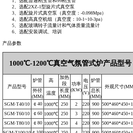
1、选配普通刚玉管和99刚玉管
2、选配2XZ-1型旋片式真空泵
3、选配旋片式真空泵（真空度：-0.098Mpa）
4、选配高真空机组（真空度：10-1~10-3pa）
5、选配玻璃转子流量计和气体质量流量计
6、选配安装调试、培训
产品参数
1000℃-1200℃真空气氛
管式
炉产品型号
加热
炉管
高
炉管
电
段
功率
产品型号
外观尺寸(MM
压
(KW)
外径
长度
总长
(V)
温度
(MM)
(MM)
(MM)
￠40
SGM·T40/10
250
2
220
900
500*460*450+1
1000℃
￠60
SGM·T60/10
250
3
220
900
500*460*450+1
1000℃
￠80
SGM·T80/10
250
4
220
900
500*460*450+1
1000℃
￠100
SGM·T100/10
250
4
220
900
500*460*450+1
1000℃