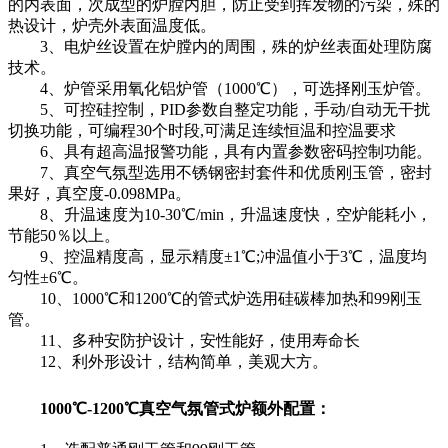
的内表面，次成型的炉膛内胆，防止受到挥发物的污染，殊的
热设计，炉壳外表面温度低。
3、电炉丝设置在炉膛内的周围，殊的炉丝表面处理防腐
技术。
4、炉管采用氧化铝炉管（1000℃），可选择刚玉炉管。
5、可控硅控制，PID参数自整定功能，手动/自动无干扰
切换功能，可编程30个时段,可满足连续恒温和控温要求
6、具有超高温报警功能，具有内置参数密码控制功能。
7、真空气氛型选用不锈钢密封套件和优质刚玉管，密封
果好，真空度-0.098MPa。
8、升温速度为10-30℃/min，升温速度快，空炉能耗小，
节能50％以上。
9、控温精度高，显示精度±1℃;冲温值小于3℃，温度均
匀性±6℃。
10、1000℃和1200℃的管式炉选用硅碳棒加热和99刚玉
管。
11、多种安防护设计，安性能好，使用寿命长
12、利外形设计，结构简单，美观大方。
1000℃-1200℃真空气氛管式炉
额外配置：