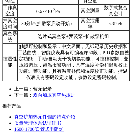
匀性
真空度
工作真
数字式复合
-2
真空测量
6.67×10
Pa
空度
真空计
抽真空
真空泄露
30分钟(扩散泵启动开始）
≤3Pa/h
度时间
率
真空系
选片式真空泵+罗茨泵+扩散泵机组
统
触摸屏控制和显示，中文界面，无纸记录历史数据和
工艺曲线，智能仪表具有可编程序50段，PID参数自整
控温性
定功能，手动/自动无干扰切换功能，可控硅控制，变
能
压器调压，超温报警功能，具有温度补偿和温度校正
功能。警功能，具有温度补偿和温度校正功能。控温
仪表具有密码设定功能，参数设定密码控制。
上一篇：暂无记录
下一篇：
双向加压真空热压炉
推荐产品
真空炉加热元件钼的特点介绍
质量管理体系认证证书
1600-1700℃ 管式电阻炉