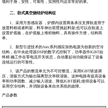
项利于身，安性，可靠性，实用性均达非常好的果。
二、卧式真空烧结炉结构征
1、采用方形感应器 ，炉膛内设置两条承压支撑轨道用于
放置料框或者料架，料车伸出双臂挑起料架;也可以在轨道上
设置炉底板，在炉底板上堆积物料，具有操作方便，结构简
单。
2、新型引进技术的Atec系列感应加热电源为创新的空冷
结构，在中央处理器DSP的数字式控制下，功率器件IGBT始
终精 确工作在零电流开关状态，自动重起动功能保证了设备
连续运行的可靠性。
3、该产品的整流单元为不可控整流，采用IGBT斩波调
压，谐振方式为输出隔离型次串联谐振。这种电路有提高设备
率和功率因数、减少输入谐波、降低IGBT损耗;使得设备可以
采用空冷结构，并消除设备来自水系统的故障。
产品参数