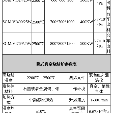
SGM.VI324/25W
600*600*900
300KW
2500℃
2
出
Pa
料
台
-
车
6.7×10
SGM.VI490/25W
700*700*1000
400KW
2500℃
2
出
Pa
料
台
-
车
6.7×10
SGM.VI769/25W
800*800*1200
500KW
2500℃
2
出
Pa
料
卧式真空烧结炉参数表
高烧结
双色红外测
测温元件
2200℃、2500℃
温度
温仪
发热体
真空、惰性
石墨或者金属钨、钼
工作环境
材料
气体
加热方
中频感应加热
升温速度
1-30C/min
式
温度均
真空泵限
-3
±10℃
6.67×10
Pa