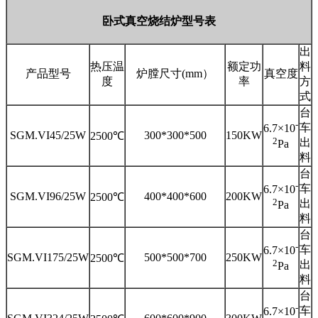
卧式真空烧结炉型号表
出
热压温
额定功
料
产品型号
炉膛尺寸(mm）
真空度
度
率
方
式
台
-
车
6.7×10
SGM.VI45/25W
300*300*500
150KW
2500℃
2
出
Pa
料
台
-
车
6.7×10
SGM.VI96/25W
400*400*600
200KW
2500℃
2
出
Pa
料
台
-
车
6.7×10
SGM.VI175/25W
500*500*700
250KW
2500℃
2
出
Pa
料
台
-
车
6.7×10