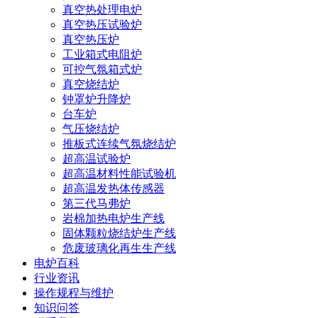
真空热处理电炉
真空热压试验炉
真空热压炉
工业箱式电阻炉
可控气氛箱式炉
真空烧结炉
钟罩炉升降炉
台车炉
气压烧结炉
推板式连续气氛烧结炉
超高温试验炉
超高温材料性能试验机
超高温发热体传感器
第三代马弗炉
岩棉加热电炉生产线
固体颗粒烧结炉生产线
危废玻璃化再生生产线
电炉百科
行业资讯
操作规程与维护
知识问答