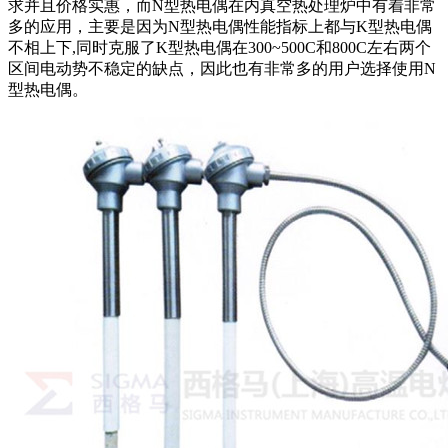
求并且价格实惠，而
N
型热电偶在内真空热处理炉中有着非常
多的应用，主要是因为
N
型热电偶性能指标上都与
K
型热电偶
不相上下
,
同时克服了
K
型热电偶在
300~500C
和
800C
左右两个
区间电动势不稳定的缺点，因此也有非常多的用户选择使用
N
型热电偶。