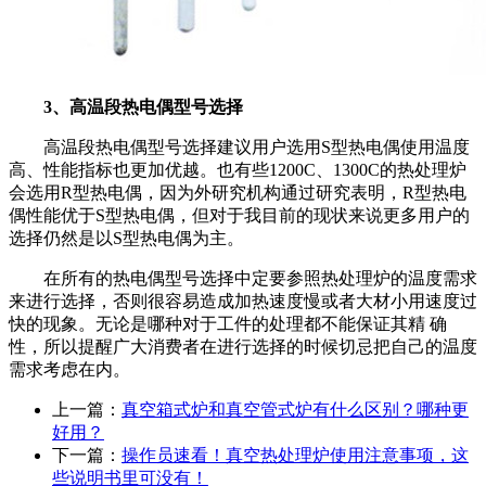
3
、高温段热电偶型号选择
高温段热电偶型号选择建议用户选用
S
型热电偶使用温度
高、性能指标也更加优越。也有些
1200C
、
1300C
的热处理炉
会选用
R
型热电偶，因为外研究机构通过研究表明，
R
型热电
偶性能优于
S
型热电偶，但对于我目前的现状来说更多用户的
选择仍然是以
S
型热电偶为主。
在所有的热电偶型号选择中定要参照热处理炉的温度需求
来进行选择，否则很容易造成加热速度慢或者大材小用速度过
快的现象。无论是哪种对于工件的处理都不能保证其精 确
性，所以提醒广大消费者在进行选择的时候切忌把自己的温度
需求考虑在内。
上一篇：
真空箱式炉和真空管式炉有什么区别？哪种更
好用？
下一篇：
操作员速看！真空热处理炉使用注意事项，这
些说明书里可没有！