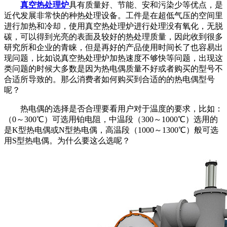
真空热处理炉
具有质量好、节能、安和污染少等优点，是
近代发展非常快的种热处理设备。工件是在超低气压的空间里
进行加热和冷却，使用真空热处理炉进行处理没有氧化，无脱
碳，可以得到光亮的表面及较好的热处理质量，因此收到很多
研究所和企业的青睐，但是再好的产品使用时间长了也容易出
现问题，比如说真空热处理炉加热速度不够快等问题，出现这
类问题的时候大多数是因为热电偶质量不好或者购买的型号不
合适所导致的。那么消费者如何购买到合适的的热电偶型号
呢？
热电偶的选择是否合理要看用户对于温度的要求，比如：
（
0
～
300
℃）可选用铂电阻，中温段（
300
～
1000
℃）选用的
是
K
型热电偶或
N
型热电偶，高温段（
1000
～
1300
℃）般可选
用
S
型热电偶。为什么要这么选呢？