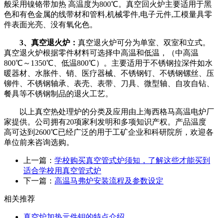
般采用镍铬带加热 高温度为
800
℃。真空回火炉主要适用于黑
色和有色金属的线带材和管料
,
机械零件
,
电子元件
,
工模量具零
件表面光亮、没有氧化色。
3
、真空退火炉：
真空退火炉可分为单室、双室和立式。
真空退火炉根据零件材料可选择中高温和低温，（中高温
800
℃～
1350
℃、低温
800
℃）。主要适用于不锈钢拉深件如水
暖器材、水胀件、销、医疗器械、不锈钢钉、不锈钢镙丝、压
铆件、不锈钢轴承、表壳、表带、刀具、微型轴、自攻自钻、
餐具等不锈钢制品的退火工艺。
以上真空热处理炉的分类及应用由上海西格马高温电炉厂
家提供。公司拥有
20
项家利发明和多项知识产权。产品温度
高可达到
2600
℃已经广泛的用于工矿企业和科研院所，欢迎各
单位前来咨询选购。
上一篇：
学校购买真空管式炉须知，了解这些才能买到
适合学校用真空管式炉
下一篇：
高温马弗炉安装流程及参数设定
相关推荐
真空炉加热元件钼的特点介绍