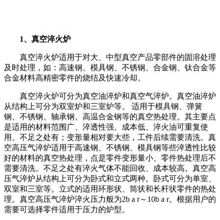
1
、真空淬火炉
真空淬火炉适用于对大、中型真空产品零部件的固溶处理
及时处理，如：高速钢、模具钢、不锈钢、合金钢、钛合金等
合金材料高精密零件的烧结及快速冷却。
真空淬火炉可分为真空油淬炉和真空气淬炉。真空油淬炉
从结构上可分为双室炉和三室炉等。 适用于模具钢、弹簧
钢、不锈钢、轴承钢、高温合金钢等的真空热处理。其主要点
是适用的材料范围广、淬透性强、成本低、淬火油可重复使
用。不足之处有；变形量相对要大些，工件后续需要清洗。真
空高压气淬炉适用于高速钢、不锈钢、模具钢等些淬透性比较
好的材料的真空热处理，点是零件变形量小、零件热处理后不
需要清洗。不足之处有淬火气体不能回收、成本较高。真空高
压气淬炉从结构上可分为卧式和立式两种。卧式可分为单室、
双室和三室等。立式的适用环形状、筒状和长杆状零件的热处
理。真空高压气淬炉淬火压力般为
2b a r
～
10b a r
。根据用户的
需要可选择零件适用于压力的炉型。