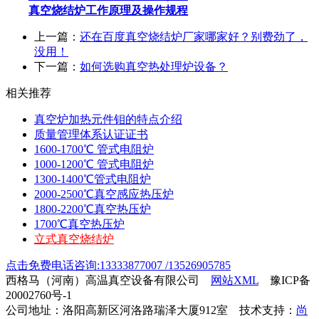
真空烧
结炉
工作原理及操作规程
上一篇：
还在百度真空烧结炉厂家哪家好？别费劲了，
没用！
下一篇：
如何选购真空热处理炉设备？
相关推荐
真空炉加热元件钼的特点介绍
质量管理体系认证证书
1600-1700℃ 管式电阻炉
1000-1200℃ 管式电阻炉
1300-1400℃管式电阻炉
2000-2500℃真空感应热压炉
1800-2200℃真空热压炉
1700℃真空热压炉
立式真空烧结炉
点击免费电话咨询:13333877007 /13526905785
西格马（河南）高温真空设备有限公司
网站XML
豫ICP备
20002760号-1
公司地址：洛阳高新区河洛路瑞泽大厦912室 技术支持：
尚