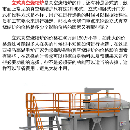
立
式
真空烧
结炉
是
真空
烧结炉
的种，还有种是卧式的，般
市面上常见的
真空
烧结炉
只有这2种形式。立式和卧式开门方
式和投料方式是不样，用户在进行选购的时候可以根据物料性
质和工艺要求来进行确定。那么今天我们重点来说说立式
真空
烧
结炉
的价格是多少？影响价格的因素又有哪些呢？
立式
真空烧结
炉
的价格在40万到150万不等，如此大的价
格悬殊可能很多人在买的时候也不知道如何进行挑选，在这里
西格马高温电炉厂家为您揭秘影响
真空
烧结炉
的价格影响因素
有哪些，在选择的时候您可以根据自身物料以及预期果来进行
些必要功能的选择，
些不是必须要的功能可以适当的去掉，这
样可以节省费用，避免大材小用。